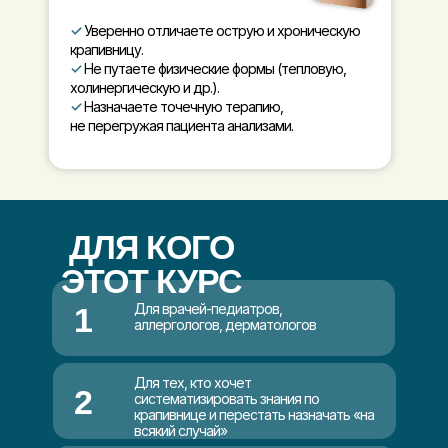
✓
Уверенно отличаете острую и хроническую
крапивницу.
✓
Не путаете физические формы (тепловую,
холинергическую и др.).
✓
Назначаете точечную терапию,
не перегружая пациента анализами.
ДЛЯ КОГО
ЭТОТ КУРС
Для врачей-педиатров,
1
аллергологов, дерматологов
Для тех, кто хочет
2
систематизировать знания по
крапивнице и перестать назначать «на
всякий случай»