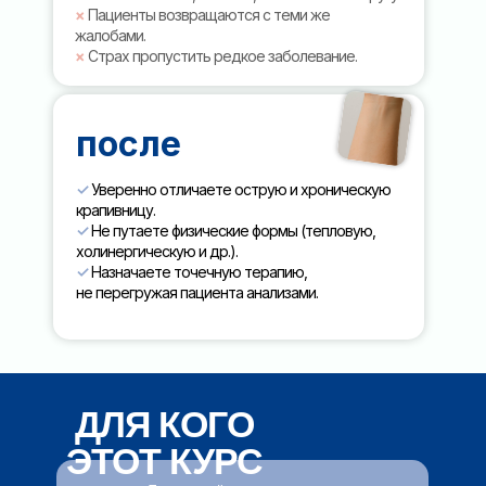
×
Пациенты возвращаются с теми же
жалобами.
×
Страх пропустить редкое заболевание.
после
✓
Уверенно отличаете острую и хроническую
крапивницу.
✓
Не путаете физические формы (тепловую,
холинергическую и др.).
✓
Назначаете точечную терапию,
не перегружая пациента анализами.
ДЛЯ КОГО
ЭТОТ КУРС