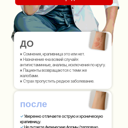
ДО
×
Сомнения, крапивница это или нет.
×
Назначения «на всякий случай»:
антигистаминные, анализы, исключения по кругу.
×
Пациенты возвращаются с теми же
жалобами.
×
Страх пропустить редкое заболевание.
после
✓
Уверенно отличаете острую и хроническую
крапивницу.
✓
Не путаете физические формы (тепловую,