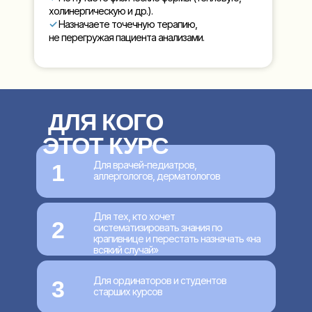
холинергическую и др.).
✓
Назначаете точечную терапию,
не перегружая пациента анализами.
ДЛЯ КОГО
ЭТОТ КУРС
Для врачей-педиатров,
1
аллергологов, дерматологов
Для тех, кто хочет
2
систематизировать знания по
крапивнице и перестать назначать «на
всякий случай»
Для ординаторов и студентов
3
старших курсов