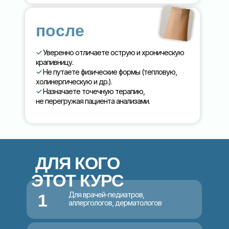
после
✓
Уверенно отличаете острую и хроническую
крапивницу.
✓
Не путаете физические формы (тепловую,
холинергическую и др.).
✓
Назначаете точечную терапию,
не перегружая пациента анализами.
ДЛЯ КОГО
ЭТОТ КУРС
Для врачей-педиатров,
1
аллергологов, дерматологов