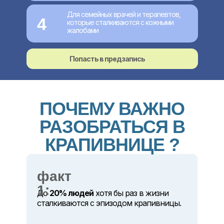
Для семейных врачей и терапевтов,
4
которые сталкиваются с кожными
жалобами
Попасть в предзапись
ПОЧЕМУ ВАЖНО
РАЗОБРАТЬСЯ В
КРАПИВНИЦЕ ?
факт
1:
До
20% людей
хотя бы раз в жизни
сталкиваются с эпизодом крапивницы.