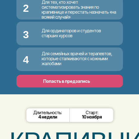
Для тех, кто хочет
2
систематизировать знания по
крапивнице и перестать назначать «на
всякий случай»
Для ординаторов и студентов
3
старших курсов
Для семейных врачей и терапевтов,
4
которые сталкиваются с кожными
жалобами
Попасть в предзапись
Длительность:
Старт:
4 недели
10 ноября