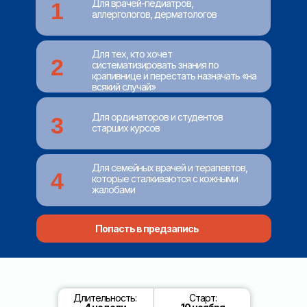
Для врачей-педиатров,
1
аллергологов, дерматологов
Для тех, кто хочет
2
систематизировать знания по
крапивнице и перестать назначать «на
всякий случай»
Для ординаторов и студентов
3
старших курсов
Для семейных врачей и терапевтов,
4
которые сталкиваются с кожными
жалобами
Попасть в предзапись
Длительность:
Старт: